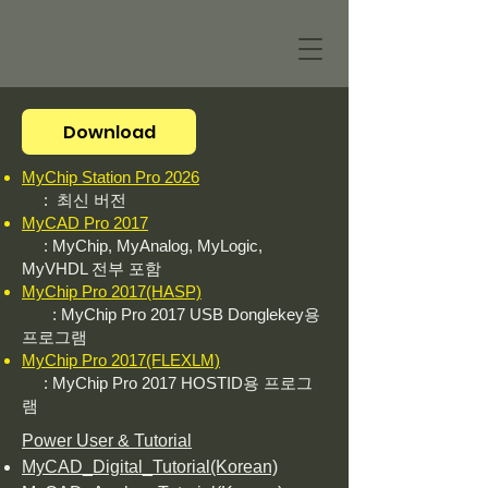
Download
MyChip Station Pro 2026
: 최신 버전
MyCAD Pro 2017
: MyChip, MyAnalog, MyLogic,
MyVHDL​ 전부 포함
MyChip Pro 2017(HASP)
: MyChip Pro 2017 USB Donglekey용
프로그램​​
MyChip Pro 2017(FLEXLM)
: MyChip Pro 2017 HOSTID용 프로그
램​
​Power User & Tutorial
MyCAD_Digital_Tutorial(Korean)